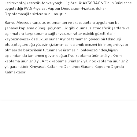
İleri teknoloji+estetik+fonksiyon;bu üç özellik AKSY BAGNO’nun ürünlerine
uyguladığı PVD(Physical Vapour Deposition-Fiziksel Buhar
Depolaması)ile sizlere sunulmuştur.
Banyo Aksesuarları,otel ekipmanları ve aksesuarlara uygulanan bu
şahaser kaplama güneş ışığı,nemlilik gibi olumsuz atmosferik şartlara ve
aşınmalara karşı koruma sağlar ve uzun yıllar estetik güzelliklerini
kaybetmeyecek özellikller sunar.Ayrıca tamamen çevreci bir teknoloji
olup,oluşturduğu yüzeyin çizilmemesi seramik benzeri bir inorganik yapı
olması da bakterilerin tutunma ve üremesini önleyeceğinden,hijyen
açısından da tamamen güven sağlar.Pvd kaplama ürünler 5 yıl,Krom
kaplama ürünler 3 yıl,Antik kaplama ürünler 2 yıl,inox kaplama ürünler 2
yıl garantilidir(Kimyasal Kullanımı Dahilinde Garanti Kapsamı Dışında
Kalmaktadır)
Bu ürünün fiyat bilgisi, resim, ürün açıklamalarında ve diğer
konularda yetersiz gördüğünüz noktaları öneri formunu kullanarak
Bu ürüne ilk yorumu siz yapın!
tarafımıza iletebilirsiniz.
Görüş ve önerileriniz için teşekkür ederiz.
Yorum Yaz
Ürün resmi kalitesiz, bozuk veya görüntülenemiyor.