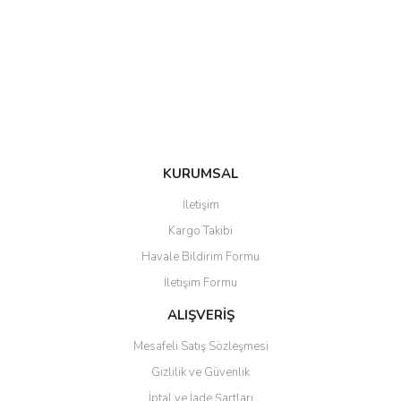
Ürün açıklamasında eksik bilgiler bulunuyor.
Ürün bilgilerinde hatalar bulunuyor.
Ürün fiyatı diğer sitelerden daha pahalı.
Bu ürüne benzer farklı alternatifler olmalı.
KURUMSAL
Gönder
İletişim
Kargo Takibi
Havale Bildirim Formu
İletişim Formu
ALIŞVERİŞ
Mesafeli Satış Sözleşmesi
Gizlilik ve Güvenlik
İptal ve İade Şartları