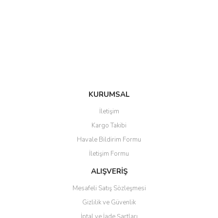
Ürün açıklamasında eksik bilgiler bulunuyor.
Ürün bilgilerinde hatalar bulunuyor.
Ürün fiyatı diğer sitelerden daha pahalı.
Bu ürüne benzer farklı alternatifler olmalı.
KURUMSAL
Gönder
İletişim
Kargo Takibi
Havale Bildirim Formu
İletişim Formu
ALIŞVERİŞ
Mesafeli Satış Sözleşmesi
Gizlilik ve Güvenlik
İptal ve İade Şartları