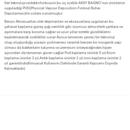
İleri teknoloji+estetik+fonksiyon;bu üç özellik AKSY BAGNO’nun ürünlerine
uyguladığı PVD(Physical Vapour Deposition-Fiziksel Buhar
Depolaması)ile sizlere sunulmuştur.
Banyo Aksesuarları,otel ekipmanları ve aksesuarlara uygulanan bu
şahaser kaplama güneş ışığı,nemlilik gibi olumsuz atmosferik şartlara ve
aşınmalara karşı koruma sağlar ve uzun yıllar estetik güzelliklerini
kaybetmeyecek özellikller sunar.Ayrıca tamamen çevreci bir teknoloji
olup,oluşturduğu yüzeyin çizilmemesi seramik benzeri bir inorganik yapı
olması da bakterilerin tutunma ve üremesini önleyeceğinden,hijyen
açısından da tamamen güven sağlar.Pvd kaplama ürünler 5 yıl,Krom
kaplama ürünler 3 yıl,Antik kaplama ürünler 2 yıl,inox kaplama ürünler 2
yıl garantilidir(Kimyasal Kullanımı Dahilinde Garanti Kapsamı Dışında
Kalmaktadır)
Bu ürünün fiyat bilgisi, resim, ürün açıklamalarında ve diğer
konularda yetersiz gördüğünüz noktaları öneri formunu kullanarak
Bu ürüne ilk yorumu siz yapın!
tarafımıza iletebilirsiniz.
Görüş ve önerileriniz için teşekkür ederiz.
Yorum Yaz
Ürün resmi kalitesiz, bozuk veya görüntülenemiyor.