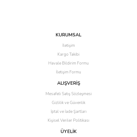
Bu ürüne benzer farklı alternatifler olmalı.
KURUMSAL
Gönder
İletişim
Kargo Takibi
Havale Bildirim Formu
İletişim Formu
ALIŞVERİŞ
Mesafeli Satış Sözleşmesi
Gizlilik ve Güvenlik
İptal ve İade Şartları
Kişisel Veriler Politikası
ÜYELİK