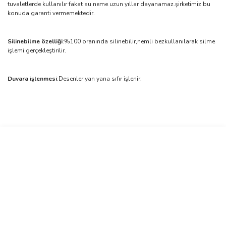
tuvaletlerde kullanılır fakat su neme uzun yıllar dayanamaz.şirketimiz bu
konuda garanti vermemektedir.
Silinebilme özelliği
:%100 oranında silinebilir,nemli bezkullanılarak silme
işlemi gerçekleştirilir.
Duvara işlenmesi
:Desenler yan yana sıfır işlenir.
Bu ürünün fiyat bilgisi, resim, ürün açıklamalarında ve diğer
konularda yetersiz gördüğünüz noktaları öneri formunu kullanarak
Bu ürüne ilk yorumu siz yapın!
tarafımıza iletebilirsiniz.
Görüş ve önerileriniz için teşekkür ederiz.
Yorum Yaz
Ürün resmi kalitesiz, bozuk veya görüntülenemiyor.
Ürün açıklamasında eksik bilgiler bulunuyor.
Ürün bilgilerinde hatalar bulunuyor.
Ürün fiyatı diğer sitelerden daha pahalı.