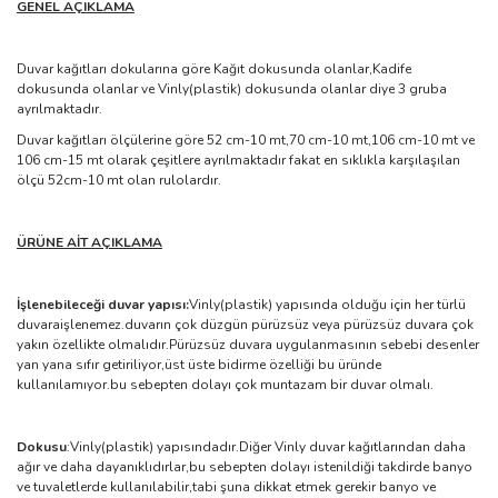
GENEL AÇIKLAMA
Duvar kağıtları dokularına göre Kağıt dokusunda olanlar,Kadife
dokusunda olanlar ve Vinly(plastik) dokusunda olanlar diye 3 gruba
ayrılmaktadır.
Duvar kağıtları ölçülerine göre 52 cm-10 mt,70 cm-10 mt,106 cm-10 mt ve
106 cm-15 mt olarak çeşitlere ayrılmaktadır fakat en sıklıkla karşılaşılan
ölçü 52cm-10 mt olan rulolardır.
ÜRÜNE AİT AÇIKLAMA
İşlenebileceği duvar yapısı:
Vinly(plastik) yapısında olduğu için her türlü
duvaraişlenemez.duvarın çok düzgün pürüzsüz veya pürüzsüz duvara çok
yakın özellikte olmalıdır.Pürüzsüz duvara uygulanmasının sebebi desenler
yan yana sıfır getiriliyor,üst üste bidirme özelliği bu üründe
kullanılamıyor.bu sebepten dolayı çok muntazam bir duvar olmalı.
Dokusu
:Vinly(plastik) yapısındadır.Diğer Vinly duvar kağıtlarından daha
ağır ve daha dayanıklıdırlar,bu sebepten dolayı istenildiği takdirde banyo
ve tuvaletlerde kullanılabilir,tabi şuna dikkat etmek gerekir banyo ve