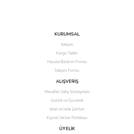
Bu ürüne benzer farklı alternatifler olmalı.
KURUMSAL
Gönder
İletişim
Kargo Takibi
Havale Bildirim Formu
İletişim Formu
ALIŞVERİŞ
Mesafeli Satış Sözleşmesi
Gizlilik ve Güvenlik
İptal ve İade Şartları
Kişisel Veriler Politikası
ÜYELİK