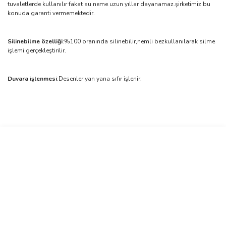
tuvaletlerde kullanılır fakat su neme uzun yıllar dayanamaz.şirketimiz bu
konuda garanti vermemektedir.
Silinebilme özelliği
:%100 oranında silinebilir,nemli bezkullanılarak silme
işlemi gerçekleştirilir.
Duvara işlenmesi
:Desenler yan yana sıfır işlenir.
Bu ürünün fiyat bilgisi, resim, ürün açıklamalarında ve diğer
konularda yetersiz gördüğünüz noktaları öneri formunu kullanarak
Bu ürüne ilk yorumu siz yapın!
tarafımıza iletebilirsiniz.
Görüş ve önerileriniz için teşekkür ederiz.
Yorum Yaz
Ürün resmi kalitesiz, bozuk veya görüntülenemiyor.
Ürün açıklamasında eksik bilgiler bulunuyor.
Ürün bilgilerinde hatalar bulunuyor.
Ürün fiyatı diğer sitelerden daha pahalı.