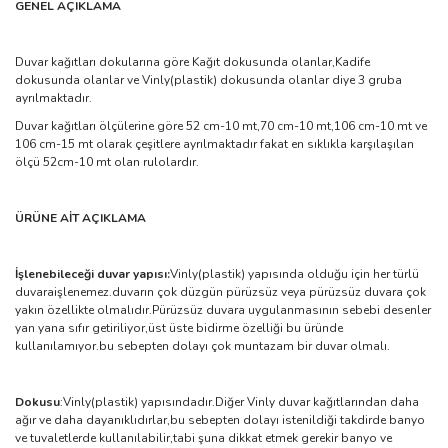
GENEL AÇIKLAMA
Duvar kağıtları dokularına göre Kağıt dokusunda olanlar,Kadife
dokusunda olanlar ve Vinly(plastik) dokusunda olanlar diye 3 gruba
ayrılmaktadır.
Duvar kağıtları ölçülerine göre 52 cm-10 mt,70 cm-10 mt,106 cm-10 mt ve
106 cm-15 mt olarak çeşitlere ayrılmaktadır fakat en sıklıkla karşılaşılan
ölçü 52cm-10 mt olan rulolardır.
ÜRÜNE AİT AÇIKLAMA
İşlenebileceği duvar yapısı:
Vinly(plastik) yapısında olduğu için her türlü
duvaraişlenemez.duvarın çok düzgün pürüzsüz veya pürüzsüz duvara çok
yakın özellikte olmalıdır.Pürüzsüz duvara uygulanmasının sebebi desenler
yan yana sıfır getiriliyor,üst üste bidirme özelliği bu üründe
kullanılamıyor.bu sebepten dolayı çok muntazam bir duvar olmalı.
Dokusu
:Vinly(plastik) yapısındadır.Diğer Vinly duvar kağıtlarından daha
ağır ve daha dayanıklıdırlar,bu sebepten dolayı istenildiği takdirde banyo
ve tuvaletlerde kullanılabilir,tabi şuna dikkat etmek gerekir banyo ve