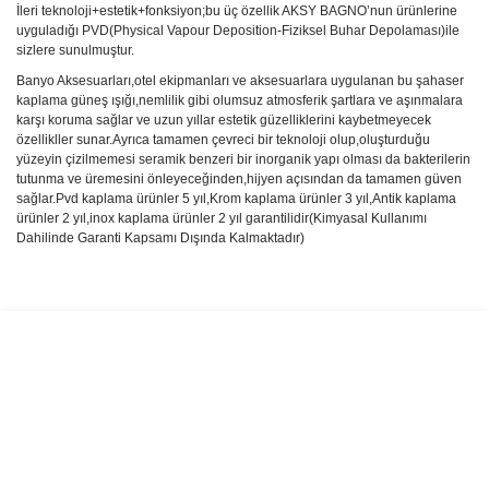
İleri teknoloji+estetik+fonksiyon;bu üç özellik AKSY BAGNO’nun ürünlerine
uyguladığı PVD(Physical Vapour Deposition-Fiziksel Buhar Depolaması)ile
sizlere sunulmuştur.
Banyo Aksesuarları,otel ekipmanları ve aksesuarlara uygulanan bu şahaser
kaplama güneş ışığı,nemlilik gibi olumsuz atmosferik şartlara ve aşınmalara
karşı koruma sağlar ve uzun yıllar estetik güzelliklerini kaybetmeyecek
özellikller sunar.Ayrıca tamamen çevreci bir teknoloji olup,oluşturduğu
yüzeyin çizilmemesi seramik benzeri bir inorganik yapı olması da bakterilerin
tutunma ve üremesini önleyeceğinden,hijyen açısından da tamamen güven
sağlar.Pvd kaplama ürünler 5 yıl,Krom kaplama ürünler 3 yıl,Antik kaplama
ürünler 2 yıl,inox kaplama ürünler 2 yıl garantilidir(Kimyasal Kullanımı
Dahilinde Garanti Kapsamı Dışında Kalmaktadır)
Bu ürünün fiyat bilgisi, resim, ürün açıklamalarında ve diğer
konularda yetersiz gördüğünüz noktaları öneri formunu kullanarak
Bu ürüne ilk yorumu siz yapın!
tarafımıza iletebilirsiniz.
Görüş ve önerileriniz için teşekkür ederiz.
Yorum Yaz
Ürün resmi kalitesiz, bozuk veya görüntülenemiyor.
Ürün açıklamasında eksik bilgiler bulunuyor.
Ürün bilgilerinde hatalar bulunuyor.