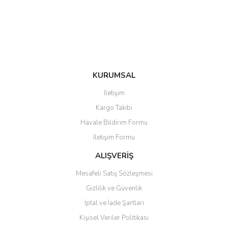
Ürün fiyatı diğer sitelerden daha pahalı.
Bu ürüne benzer farklı alternatifler olmalı.
KURUMSAL
Gönder
İletişim
Kargo Takibi
Havale Bildirim Formu
İletişim Formu
ALIŞVERİŞ
Mesafeli Satış Sözleşmesi
Gizlilik ve Güvenlik
İptal ve İade Şartları
Kişisel Veriler Politikası