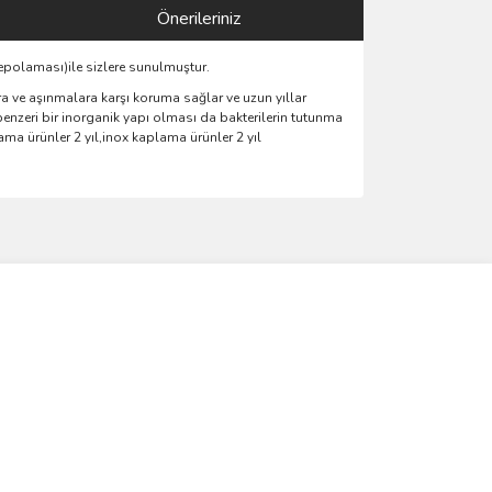
Önerileriniz
epolaması)ile sizlere sunulmuştur.
 ve aşınmalara karşı koruma sağlar ve uzun yıllar
benzeri bir inorganik yapı olması da bakterilerin tutunma
a ürünler 2 yıl,inox kaplama ürünler 2 yıl
ımıza iletebilirsiniz.