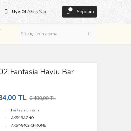
Üye Ol
Giriş Yap
Sepetim
/
r
2 Fantasia Havlu Bar
84,00 TL
6.480,00 TL
Fantasia Chrome
AKSY BAGNO
AKSY-8402-CHROME