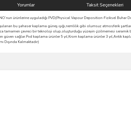
Yorumlar
Taksit Seçenekleri
AGNO’nun ürünlerine uyguladığı PVD(Physical Vapour Deposition-Fiziksel Buhar D
ulanan bu şahaser kaplama güneş ışığı,nemlilik gibi olumsuz atmosferik şartlara
yrıca tamamen çevreci bir teknoloji olup,oluşturduğu yüzeyin çizilmemesi seramik 
 güven sağlar.Pvd kaplama ürünler 5 yıl,Krom kaplama ürünler 3 yıl,Antik kaplam
amı Dışında Kalmaktadır)
ve diğer konularda yetersiz gördüğünüz noktaları öneri formunu kullanarak taraf
Bu ürüne ilk yorumu siz yapın!
r.
Yorum Yaz