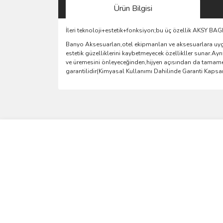
Ürün Bilgisi
İleri teknoloji+estetik+fonksiyon;bu üç özellik AKSY B
Banyo Aksesuarları,otel ekipmanları ve aksesuarlara uyg
estetik güzelliklerini kaybetmeyecek özellikller sunar.A
ve üremesini önleyeceğinden,hijyen açısından da tamamen
garantilidir(Kimyasal Kullanımı Dahilinde Garanti Kaps
Bu ürünün fiyat bilgisi, resim, ürün açıklamalarında 
Görüş ve önerileriniz için teşekkür ederiz.
Ürün resmi kalitesiz, bozuk veya görüntülenemiyo
Ürün açıklamasında eksik bilgiler bulunuyor.
Ürün bilgilerinde hatalar bulunuyor.
Ürün fiyatı diğer sitelerden daha pahalı.
Bu ürüne benzer farklı alternatifler olmalı.