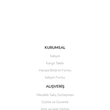
Ürün açıklamasında eksik bilgiler bulunuyor.
Ürün bilgilerinde hatalar bulunuyor.
Ürün fiyatı diğer sitelerden daha pahalı.
Bu ürüne benzer farklı alternatifler olmalı.
KURUMSAL
Gönder
İletişim
Kargo Takibi
Havale Bildirim Formu
İletişim Formu
ALIŞVERİŞ
Mesafeli Satış Sözleşmesi
Gizlilik ve Güvenlik
İptal ve İade Şartları