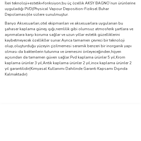
İleri teknoloji+estetik+fonksiyon;bu üç özellik AKSY BAGNO’nun ürünlerine
uyguladığı PVD(Physical Vapour Deposition-Fiziksel Buhar
Depolaması)ile sizlere sunulmuştur.
Banyo Aksesuarları,otel ekipmanları ve aksesuarlara uygulanan bu
şahaser kaplama güneş ışığı,nemlilik gibi olumsuz atmosferik şartlara ve
aşınmalara karşı koruma sağlar ve uzun yıllar estetik güzelliklerini
kaybetmeyecek özellikller sunar.Ayrıca tamamen çevreci bir teknoloji
olup,oluşturduğu yüzeyin çizilmemesi seramik benzeri bir inorganik yapı
olması da bakterilerin tutunma ve üremesini önleyeceğinden,hijyen
açısından da tamamen güven sağlar.Pvd kaplama ürünler 5 yıl,Krom
kaplama ürünler 3 yıl,Antik kaplama ürünler 2 yıl,inox kaplama ürünler 2
yıl garantilidir(Kimyasal Kullanımı Dahilinde Garanti Kapsamı Dışında
Kalmaktadır)
Bu ürünün fiyat bilgisi, resim, ürün açıklamalarında ve diğer
konularda yetersiz gördüğünüz noktaları öneri formunu kullanarak
Bu ürüne ilk yorumu siz yapın!
tarafımıza iletebilirsiniz.
Görüş ve önerileriniz için teşekkür ederiz.
Yorum Yaz
Ürün resmi kalitesiz, bozuk veya görüntülenemiyor.