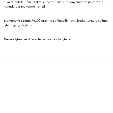
tuvaletlerde kullanılır fakat su neme uzun yıllar dayanamaz.şirketimiz bu
konuda garanti vermemektedir.
Silinebilme özelliği
:%100 oranında silinebilir,nemli bezkullanılarak silme
işlemi gerçekleştirilir.
Duvara işlenmesi
:Desenler yan yana sıfır işlenir.
Bu ürünün fiyat bilgisi, resim, ürün açıklamalarında ve diğer
konularda yetersiz gördüğünüz noktaları öneri formunu kullanarak
Bu ürüne ilk yorumu siz yapın!
tarafımıza iletebilirsiniz.
Görüş ve önerileriniz için teşekkür ederiz.
Yorum Yaz
Ürün resmi kalitesiz, bozuk veya görüntülenemiyor.
Ürün açıklamasında eksik bilgiler bulunuyor.
Ürün bilgilerinde hatalar bulunuyor.
Ürün fiyatı diğer sitelerden daha pahalı.