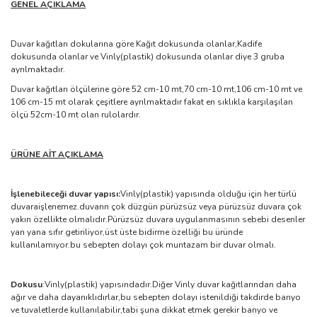
GENEL AÇIKLAMA
Duvar kağıtları dokularına göre Kağıt dokusunda olanlar,Kadife
dokusunda olanlar ve Vinly(plastik) dokusunda olanlar diye 3 gruba
ayrılmaktadır.
Duvar kağıtları ölçülerine göre 52 cm-10 mt,70 cm-10 mt,106 cm-10 mt ve
106 cm-15 mt olarak çeşitlere ayrılmaktadır fakat en sıklıkla karşılaşılan
ölçü 52cm-10 mt olan rulolardır.
ÜRÜNE AİT AÇIKLAMA
İşlenebileceği duvar yapısı:
Vinly(plastik) yapısında olduğu için her türlü
duvaraişlenemez.duvarın çok düzgün pürüzsüz veya pürüzsüz duvara çok
yakın özellikte olmalıdır.Pürüzsüz duvara uygulanmasının sebebi desenler
yan yana sıfır getiriliyor,üst üste bidirme özelliği bu üründe
kullanılamıyor.bu sebepten dolayı çok muntazam bir duvar olmalı.
Dokusu
:Vinly(plastik) yapısındadır.Diğer Vinly duvar kağıtlarından daha
ağır ve daha dayanıklıdırlar,bu sebepten dolayı istenildiği takdirde banyo
ve tuvaletlerde kullanılabilir,tabi şuna dikkat etmek gerekir banyo ve