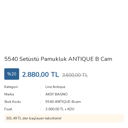
5540 Setüstü Pamukluk ANTIQUE B Cam
2.880,00 TL
%20
3.600,00 TL
Kategori
Line Antique
Marka
AKSY BAGNO
Stok Kodu
5540-ANTIQUE-Bcam
Fiyat
3.000,00 TL + KDV
301,49 TL den başlayan taksitlerle!