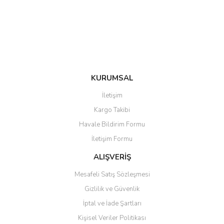
Ürün bilgilerinde hatalar bulunuyor.
Ürün fiyatı diğer sitelerden daha pahalı.
Bu ürüne benzer farklı alternatifler olmalı.
KURUMSAL
Gönder
İletişim
Kargo Takibi
Havale Bildirim Formu
İletişim Formu
ALIŞVERİŞ
Mesafeli Satış Sözleşmesi
Gizlilik ve Güvenlik
İptal ve İade Şartları
Kişisel Veriler Politikası