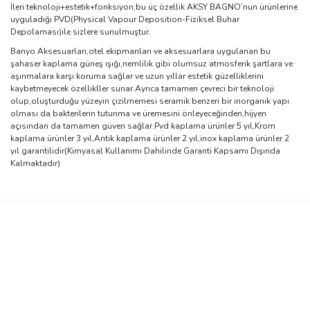
İleri teknoloji+estetik+fonksiyon;bu üç özellik AKSY BAGNO’nun ürünlerine
uyguladığı PVD(Physical Vapour Deposition-Fiziksel Buhar
Depolaması)ile sizlere sunulmuştur.
Banyo Aksesuarları,otel ekipmanları ve aksesuarlara uygulanan bu
şahaser kaplama güneş ışığı,nemlilik gibi olumsuz atmosferik şartlara ve
aşınmalara karşı koruma sağlar ve uzun yıllar estetik güzelliklerini
kaybetmeyecek özellikller sunar.Ayrıca tamamen çevreci bir teknoloji
olup,oluşturduğu yüzeyin çizilmemesi seramik benzeri bir inorganik yapı
olması da bakterilerin tutunma ve üremesini önleyeceğinden,hijyen
açısından da tamamen güven sağlar.Pvd kaplama ürünler 5 yıl,Krom
kaplama ürünler 3 yıl,Antik kaplama ürünler 2 yıl,inox kaplama ürünler 2
yıl garantilidir(Kimyasal Kullanımı Dahilinde Garanti Kapsamı Dışında
Kalmaktadır)
Bu ürünün fiyat bilgisi, resim, ürün açıklamalarında ve diğer
konularda yetersiz gördüğünüz noktaları öneri formunu kullanarak
Bu ürüne ilk yorumu siz yapın!
tarafımıza iletebilirsiniz.
Görüş ve önerileriniz için teşekkür ederiz.
Yorum Yaz
Ürün resmi kalitesiz, bozuk veya görüntülenemiyor.
Ürün açıklamasında eksik bilgiler bulunuyor.