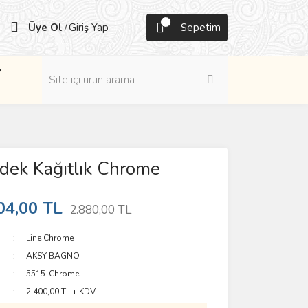
Üye Ol
Giriş Yap
Sepetim
/
r
dek Kağıtlık Chrome
04,00 TL
2.880,00 TL
Line Chrome
AKSY BAGNO
5515-Chrome
2.400,00 TL + KDV