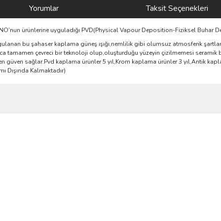
Yorumlar
Taksit Seçenekleri
AGNO’nun ürünlerine uyguladığı PVD(Physical Vapour Deposition-Fiziksel Buhar D
ulanan bu şahaser kaplama güneş ışığı,nemlilik gibi olumsuz atmosferik şartlara
yrıca tamamen çevreci bir teknoloji olup,oluşturduğu yüzeyin çizilmemesi seramik 
 güven sağlar.Pvd kaplama ürünler 5 yıl,Krom kaplama ürünler 3 yıl,Antik kaplam
amı Dışında Kalmaktadır)
ve diğer konularda yetersiz gördüğünüz noktaları öneri formunu kullanarak taraf
Bu ürüne ilk yorumu siz yapın!
r.
Yorum Yaz