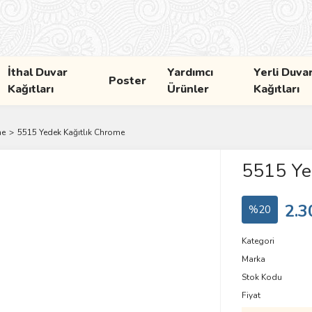
İthal Duvar
Yardımcı
Yerli Duva
Poster
Kağıtları
Ürünler
Kağıtları
me
5515 Yedek Kağıtlık Chrome
5515 Ye
2.3
%20
Kategori
Marka
Stok Kodu
Fiyat