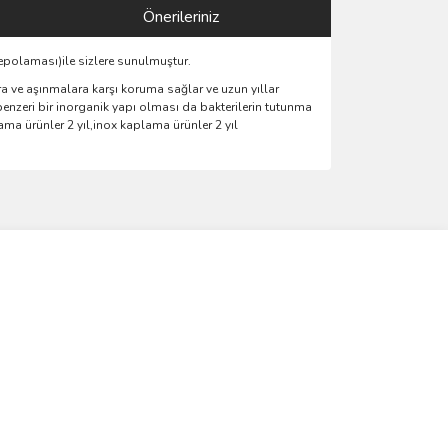
Önerileriniz
epolaması)ile sizlere sunulmuştur.
 ve aşınmalara karşı koruma sağlar ve uzun yıllar
benzeri bir inorganik yapı olması da bakterilerin tutunma
a ürünler 2 yıl,inox kaplama ürünler 2 yıl
ımıza iletebilirsiniz.