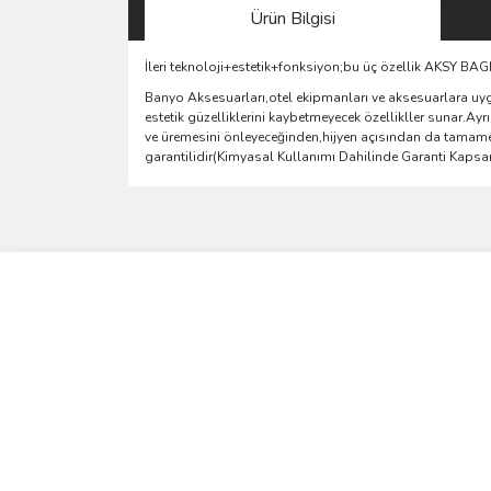
Ürün Bilgisi
İleri teknoloji+estetik+fonksiyon;bu üç özellik AKSY B
Banyo Aksesuarları,otel ekipmanları ve aksesuarlara uyg
estetik güzelliklerini kaybetmeyecek özellikller sunar.A
ve üremesini önleyeceğinden,hijyen açısından da tamamen
garantilidir(Kimyasal Kullanımı Dahilinde Garanti Kaps
Bu ürünün fiyat bilgisi, resim, ürün açıklamalarında 
Görüş ve önerileriniz için teşekkür ederiz.
Ürün resmi kalitesiz, bozuk veya görüntülenemiyo
Ürün açıklamasında eksik bilgiler bulunuyor.
Ürün bilgilerinde hatalar bulunuyor.
Ürün fiyatı diğer sitelerden daha pahalı.
Bu ürüne benzer farklı alternatifler olmalı.