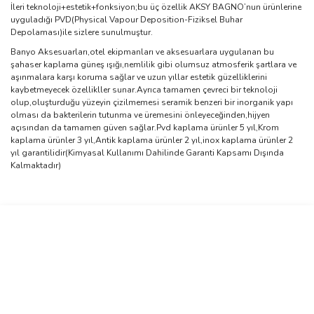
İleri teknoloji+estetik+fonksiyon;bu üç özellik AKSY BAGNO’nun ürünlerine
uyguladığı PVD(Physical Vapour Deposition-Fiziksel Buhar
Depolaması)ile sizlere sunulmuştur.
Banyo Aksesuarları,otel ekipmanları ve aksesuarlara uygulanan bu
şahaser kaplama güneş ışığı,nemlilik gibi olumsuz atmosferik şartlara ve
aşınmalara karşı koruma sağlar ve uzun yıllar estetik güzelliklerini
kaybetmeyecek özellikller sunar.Ayrıca tamamen çevreci bir teknoloji
olup,oluşturduğu yüzeyin çizilmemesi seramik benzeri bir inorganik yapı
olması da bakterilerin tutunma ve üremesini önleyeceğinden,hijyen
açısından da tamamen güven sağlar.Pvd kaplama ürünler 5 yıl,Krom
kaplama ürünler 3 yıl,Antik kaplama ürünler 2 yıl,inox kaplama ürünler 2
yıl garantilidir(Kimyasal Kullanımı Dahilinde Garanti Kapsamı Dışında
Kalmaktadır)
Bu ürünün fiyat bilgisi, resim, ürün açıklamalarında ve diğer
konularda yetersiz gördüğünüz noktaları öneri formunu kullanarak
Bu ürüne ilk yorumu siz yapın!
tarafımıza iletebilirsiniz.
Görüş ve önerileriniz için teşekkür ederiz.
Yorum Yaz
Ürün resmi kalitesiz, bozuk veya görüntülenemiyor.
Ürün açıklamasında eksik bilgiler bulunuyor.