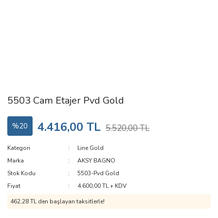
5503 Cam Etajer Pvd Gold
4.416,00 TL
%20
5.520,00 TL
Kategori
Line Gold
Marka
AKSY BAGNO
Stok Kodu
5503-Pvd Gold
Fiyat
4.600,00 TL + KDV
462,28 TL den başlayan taksitlerle!