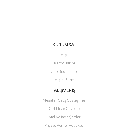
Ürün bilgilerinde hatalar bulunuyor.
Ürün fiyatı diğer sitelerden daha pahalı.
Bu ürüne benzer farklı alternatifler olmalı.
KURUMSAL
Gönder
İletişim
Kargo Takibi
Havale Bildirim Formu
İletişim Formu
ALIŞVERİŞ
Mesafeli Satış Sözleşmesi
Gizlilik ve Güvenlik
İptal ve İade Şartları
Kişisel Veriler Politikası