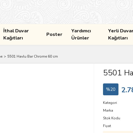
İthal Duvar
Yardımcı
Yerli Duva
Poster
Kağıtları
Ürünler
Kağıtları
me
5501 Havlu Bar Chrome 60 cm
5501 Ha
2.7
%20
Kategori
Marka
Stok Kodu
Fiyat