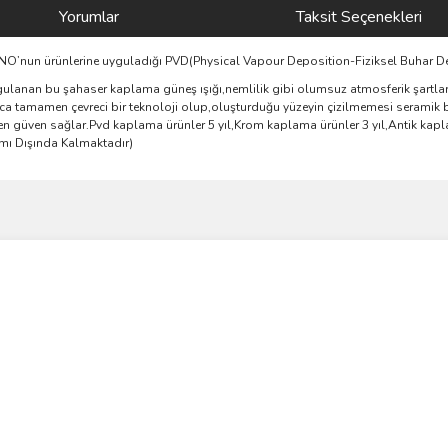
Yorumlar
Taksit Seçenekleri
AGNO’nun ürünlerine uyguladığı PVD(Physical Vapour Deposition-Fiziksel Buhar D
ulanan bu şahaser kaplama güneş ışığı,nemlilik gibi olumsuz atmosferik şartlara
yrıca tamamen çevreci bir teknoloji olup,oluşturduğu yüzeyin çizilmemesi seramik 
 güven sağlar.Pvd kaplama ürünler 5 yıl,Krom kaplama ürünler 3 yıl,Antik kaplam
amı Dışında Kalmaktadır)
ve diğer konularda yetersiz gördüğünüz noktaları öneri formunu kullanarak taraf
Bu ürüne ilk yorumu siz yapın!
r.
Yorum Yaz