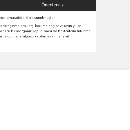
Önerileriniz
epolaması)ile sizlere sunulmuştur.
 ve aşınmalara karşı koruma sağlar ve uzun yıllar
benzeri bir inorganik yapı olması da bakterilerin tutunma
a ürünler 2 yıl,inox kaplama ürünler 2 yıl
ımıza iletebilirsiniz.