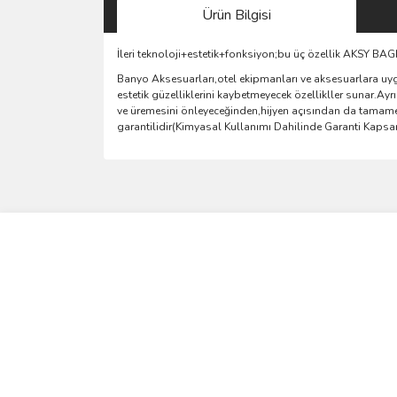
Ürün Bilgisi
İleri teknoloji+estetik+fonksiyon;bu üç özellik AKSY B
Banyo Aksesuarları,otel ekipmanları ve aksesuarlara uyg
estetik güzelliklerini kaybetmeyecek özellikller sunar.A
ve üremesini önleyeceğinden,hijyen açısından da tamamen
garantilidir(Kimyasal Kullanımı Dahilinde Garanti Kaps
Bu ürünün fiyat bilgisi, resim, ürün açıklamalarında 
Görüş ve önerileriniz için teşekkür ederiz.
Ürün resmi kalitesiz, bozuk veya görüntülenemiyo
Ürün açıklamasında eksik bilgiler bulunuyor.
Ürün bilgilerinde hatalar bulunuyor.
Ürün fiyatı diğer sitelerden daha pahalı.
Bu ürüne benzer farklı alternatifler olmalı.