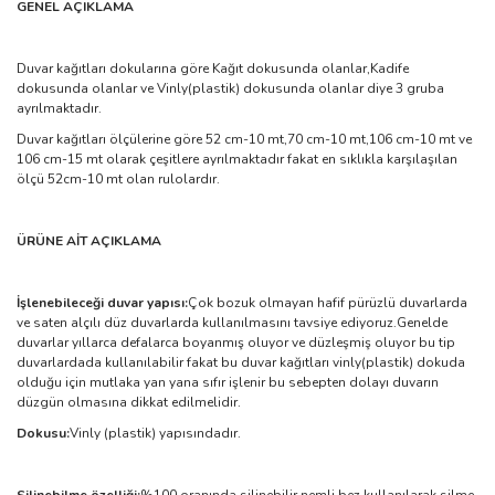
GENEL AÇIKLAMA
Duvar kağıtları dokularına göre Kağıt dokusunda olanlar,Kadife
dokusunda olanlar ve Vinly(plastik) dokusunda olanlar diye 3 gruba
ayrılmaktadır.
Duvar kağıtları ölçülerine göre 52 cm-10 mt,70 cm-10 mt,106 cm-10 mt ve
106 cm-15 mt olarak çeşitlere ayrılmaktadır fakat en sıklıkla karşılaşılan
ölçü 52cm-10 mt olan rulolardır.
ÜRÜNE AİT AÇIKLAMA
İşlenebileceği duvar yapısı:
Çok bozuk olmayan hafif pürüzlü duvarlarda
ve saten alçılı düz duvarlarda kullanılmasını tavsiye ediyoruz.Genelde
duvarlar yıllarca defalarca boyanmış oluyor ve düzleşmiş oluyor bu tip
duvarlardada kullanılabilir fakat bu duvar kağıtları vinly(plastik) dokuda
olduğu için mutlaka yan yana sıfır işlenir bu sebepten dolayı duvarın
düzgün olmasına dikkat edilmelidir.
Dokusu:
Vinly (plastik) yapısındadır.