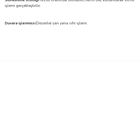
Silinebilme özelliği:
%100 oranında silinebilir,nemli bez kullanılarak silme
işlemi gerçekleştirilir.
Duvara işlenmesi:
Desenler yan yana sıfır işlenir.
Bu ürünün fiyat bilgisi, resim, ürün açıklamalarında ve diğer
konularda yetersiz gördüğünüz noktaları öneri formunu kullanarak
Bu ürüne ilk yorumu siz yapın!
tarafımıza iletebilirsiniz.
Görüş ve önerileriniz için teşekkür ederiz.
Yorum Yaz
Ürün resmi kalitesiz, bozuk veya görüntülenemiyor.
Ürün açıklamasında eksik bilgiler bulunuyor.
Ürün bilgilerinde hatalar bulunuyor.
Ürün fiyatı diğer sitelerden daha pahalı.
Bu ürüne benzer farklı alternatifler olmalı.