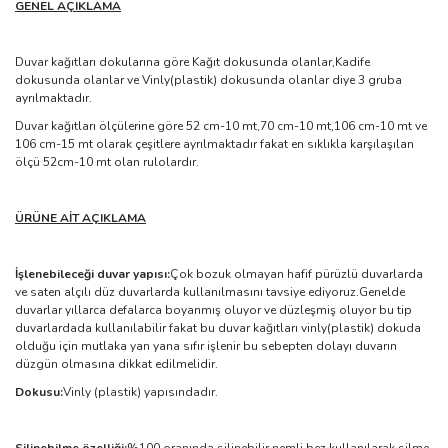
GENEL AÇIKLAMA
Duvar kağıtları dokularına göre Kağıt dokusunda olanlar,Kadife
dokusunda olanlar ve Vinly(plastik) dokusunda olanlar diye 3 gruba
ayrılmaktadır.
Duvar kağıtları ölçülerine göre 52 cm-10 mt,70 cm-10 mt,106 cm-10 mt ve
106 cm-15 mt olarak çeşitlere ayrılmaktadır fakat en sıklıkla karşılaşılan
ölçü 52cm-10 mt olan rulolardır.
ÜRÜNE AİT AÇIKLAMA
İşlenebileceği duvar yapısı:
Çok bozuk olmayan hafif pürüzlü duvarlarda
ve saten alçılı düz duvarlarda kullanılmasını tavsiye ediyoruz.Genelde
duvarlar yıllarca defalarca boyanmış oluyor ve düzleşmiş oluyor bu tip
duvarlardada kullanılabilir fakat bu duvar kağıtları vinly(plastik) dokuda
olduğu için mutlaka yan yana sıfır işlenir bu sebepten dolayı duvarın
düzgün olmasına dikkat edilmelidir.
Dokusu:
Vinly (plastik) yapısındadır.