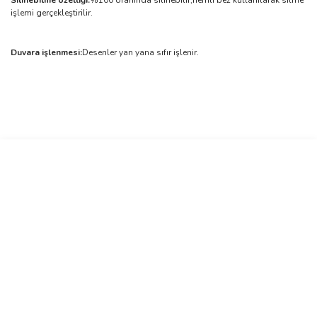
Silinebilme özelliği:
%100 oranında silinebilir,nemli bez kullanılarak silme
işlemi gerçekleştirilir.
Duvara işlenmesi:
Desenler yan yana sıfır işlenir.
Bu ürünün fiyat bilgisi, resim, ürün açıklamalarında ve diğer
konularda yetersiz gördüğünüz noktaları öneri formunu kullanarak
Bu ürüne ilk yorumu siz yapın!
tarafımıza iletebilirsiniz.
Görüş ve önerileriniz için teşekkür ederiz.
Yorum Yaz
Ürün resmi kalitesiz, bozuk veya görüntülenemiyor.
Ürün açıklamasında eksik bilgiler bulunuyor.
Ürün bilgilerinde hatalar bulunuyor.
Ürün fiyatı diğer sitelerden daha pahalı.
Bu ürüne benzer farklı alternatifler olmalı.