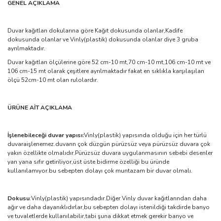
GENEL AÇIKLAMA
Duvar kağıtları dokularına göre Kağıt dokusunda olanlar,Kadife
dokusunda olanlar ve Vinly(plastik) dokusunda olanlar diye 3 gruba
ayrılmaktadır.
Duvar kağıtları ölçülerine göre 52 cm-10 mt,70 cm-10 mt,106 cm-10 mt ve
106 cm-15 mt olarak çeşitlere ayrılmaktadır fakat en sıklıkla karşılaşılan
ölçü 52cm-10 mt olan rulolardır.
ÜRÜNE AİT AÇIKLAMA
İşlenebileceği duvar yapısı:
Vinly(plastik) yapısında olduğu için her türlü
duvaraişlenemez.duvarın çok düzgün pürüzsüz veya pürüzsüz duvara çok
yakın özellikte olmalıdır.Pürüzsüz duvara uygulanmasının sebebi desenler
yan yana sıfır getiriliyor,üst üste bidirme özelliği bu üründe
kullanılamıyor.bu sebepten dolayı çok muntazam bir duvar olmalı.
Dokusu
:Vinly(plastik) yapısındadır.Diğer Vinly duvar kağıtlarından daha
ağır ve daha dayanıklıdırlar,bu sebepten dolayı istenildiği takdirde banyo
ve tuvaletlerde kullanılabilir,tabi şuna dikkat etmek gerekir banyo ve