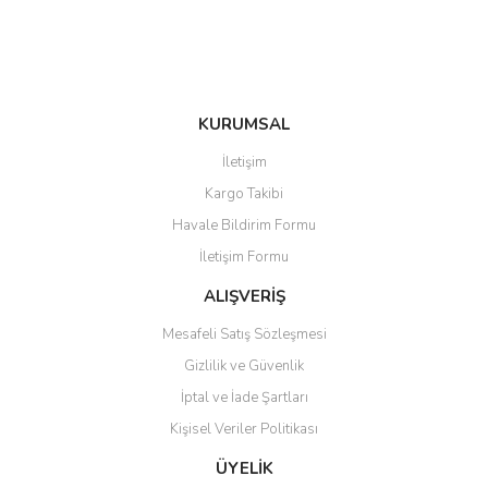
Bu ürüne benzer farklı alternatifler olmalı.
KURUMSAL
Gönder
İletişim
Kargo Takibi
Havale Bildirim Formu
İletişim Formu
ALIŞVERİŞ
Mesafeli Satış Sözleşmesi
Gizlilik ve Güvenlik
İptal ve İade Şartları
Kişisel Veriler Politikası
ÜYELİK