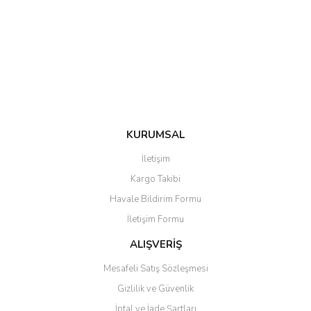
Ürün açıklamasında eksik bilgiler bulunuyor.
Ürün bilgilerinde hatalar bulunuyor.
Ürün fiyatı diğer sitelerden daha pahalı.
Bu ürüne benzer farklı alternatifler olmalı.
KURUMSAL
Gönder
İletişim
Kargo Takibi
Havale Bildirim Formu
İletişim Formu
ALIŞVERİŞ
Mesafeli Satış Sözleşmesi
Gizlilik ve Güvenlik
İptal ve İade Şartları