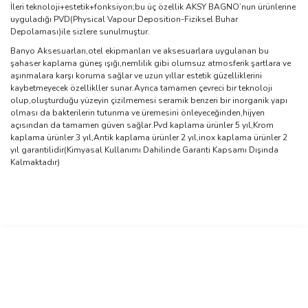
İleri teknoloji+estetik+fonksiyon;bu üç özellik AKSY BAGNO’nun ürünlerine
uyguladığı PVD(Physical Vapour Deposition-Fiziksel Buhar
Depolaması)ile sizlere sunulmuştur.
Banyo Aksesuarları,otel ekipmanları ve aksesuarlara uygulanan bu
şahaser kaplama güneş ışığı,nemlilik gibi olumsuz atmosferik şartlara ve
aşınmalara karşı koruma sağlar ve uzun yıllar estetik güzelliklerini
kaybetmeyecek özellikller sunar.Ayrıca tamamen çevreci bir teknoloji
olup,oluşturduğu yüzeyin çizilmemesi seramik benzeri bir inorganik yapı
olması da bakterilerin tutunma ve üremesini önleyeceğinden,hijyen
açısından da tamamen güven sağlar.Pvd kaplama ürünler 5 yıl,Krom
kaplama ürünler 3 yıl,Antik kaplama ürünler 2 yıl,inox kaplama ürünler 2
yıl garantilidir(Kimyasal Kullanımı Dahilinde Garanti Kapsamı Dışında
Kalmaktadır)
Bu ürünün fiyat bilgisi, resim, ürün açıklamalarında ve diğer
konularda yetersiz gördüğünüz noktaları öneri formunu kullanarak
Bu ürüne ilk yorumu siz yapın!
tarafımıza iletebilirsiniz.
Görüş ve önerileriniz için teşekkür ederiz.
Yorum Yaz
Ürün resmi kalitesiz, bozuk veya görüntülenemiyor.