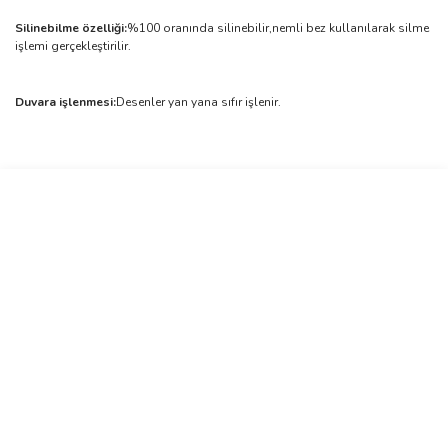
Silinebilme özelliği:
%100 oranında silinebilir,nemli bez kullanılarak silme
işlemi gerçekleştirilir.
Duvara işlenmesi:
Desenler yan yana sıfır işlenir.
Bu ürünün fiyat bilgisi, resim, ürün açıklamalarında ve diğer
konularda yetersiz gördüğünüz noktaları öneri formunu kullanarak
Bu ürüne ilk yorumu siz yapın!
tarafımıza iletebilirsiniz.
Görüş ve önerileriniz için teşekkür ederiz.
Yorum Yaz
Ürün resmi kalitesiz, bozuk veya görüntülenemiyor.
Ürün açıklamasında eksik bilgiler bulunuyor.
Ürün bilgilerinde hatalar bulunuyor.
Ürün fiyatı diğer sitelerden daha pahalı.
Bu ürüne benzer farklı alternatifler olmalı.