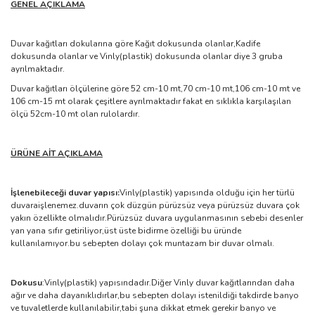
GENEL AÇIKLAMA
Duvar kağıtları dokularına göre Kağıt dokusunda olanlar,Kadife
dokusunda olanlar ve Vinly(plastik) dokusunda olanlar diye 3 gruba
ayrılmaktadır.
Duvar kağıtları ölçülerine göre 52 cm-10 mt,70 cm-10 mt,106 cm-10 mt ve
106 cm-15 mt olarak çeşitlere ayrılmaktadır fakat en sıklıkla karşılaşılan
ölçü 52cm-10 mt olan rulolardır.
ÜRÜNE AİT AÇIKLAMA
İşlenebileceği duvar yapısı:
Vinly(plastik) yapısında olduğu için her türlü
duvaraişlenemez.duvarın çok düzgün pürüzsüz veya pürüzsüz duvara çok
yakın özellikte olmalıdır.Pürüzsüz duvara uygulanmasının sebebi desenler
yan yana sıfır getiriliyor,üst üste bidirme özelliği bu üründe
kullanılamıyor.bu sebepten dolayı çok muntazam bir duvar olmalı.
Dokusu
:Vinly(plastik) yapısındadır.Diğer Vinly duvar kağıtlarından daha
ağır ve daha dayanıklıdırlar,bu sebepten dolayı istenildiği takdirde banyo
ve tuvaletlerde kullanılabilir,tabi şuna dikkat etmek gerekir banyo ve