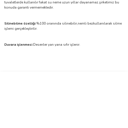
tuvaletlerde kullanılır fakat su neme uzun yıllar dayanamaz.şirketimiz bu
konuda garanti vermemektedir.
Silinebilme özelliği
:%100 oranında silinebilir,nemli bezkullanılarak silme
işlemi gerçekleştirilir.
Duvara işlenmesi
:Desenler yan yana sıfır işlenir.
Bu ürünün fiyat bilgisi, resim, ürün açıklamalarında ve diğer
konularda yetersiz gördüğünüz noktaları öneri formunu kullanarak
Bu ürüne ilk yorumu siz yapın!
tarafımıza iletebilirsiniz.
Görüş ve önerileriniz için teşekkür ederiz.
Yorum Yaz
Ürün resmi kalitesiz, bozuk veya görüntülenemiyor.
Ürün açıklamasında eksik bilgiler bulunuyor.
Ürün bilgilerinde hatalar bulunuyor.
Ürün fiyatı diğer sitelerden daha pahalı.