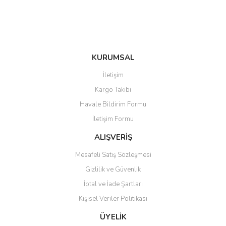
Bu ürüne benzer farklı alternatifler olmalı.
KURUMSAL
Gönder
İletişim
Kargo Takibi
Havale Bildirim Formu
İletişim Formu
ALIŞVERİŞ
Mesafeli Satış Sözleşmesi
Gizlilik ve Güvenlik
İptal ve İade Şartları
Kişisel Veriler Politikası
ÜYELİK