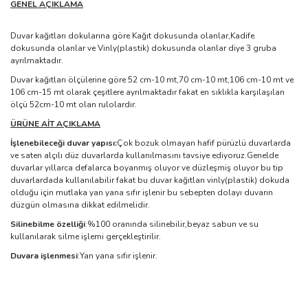
GENEL AÇIKLAMA
Duvar kağıtları dokularına göre Kağıt dokusunda olanlar,Kadife
dokusunda olanlar ve Vinly(plastik) dokusunda olanlar diye 3 gruba
ayrılmaktadır.
Duvar kağıtları ölçülerine göre 52 cm-10 mt,70 cm-10 mt,106 cm-10 mt ve
106 cm-15 mt olarak çeşitlere ayrılmaktadır fakat en sıklıkla karşılaşılan
ölçü 52cm-10 mt olan rulolardır.
ÜRÜNE AİT AÇIKLAMA
İşlenebileceği duvar yapısı:
Çok bozuk olmayan hafif pürüzlü duvarlarda
ve saten alçılı düz duvarlarda kullanılmasını tavsiye ediyoruz.Genelde
duvarlar yıllarca defalarca boyanmış oluyor ve düzleşmiş oluyor bu tip
duvarlardada kullanılabilir fakat bu duvar kağıtları vinly(plastik) dokuda
olduğu için mutlaka yan yana sıfır işlenir bu sebepten dolayı duvarın
düzgün olmasına dikkat edilmelidir.
Silinebilme özelliği
:%100 oranında silinebilir,beyaz sabun ve su
kullanılarak silme işlemi gerçekleştirilir.
Duvara işlenmesi
:Yan yana sıfır işlenir.