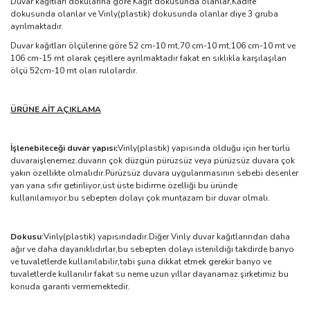
Duvar kağıtları dokularına göre Kağıt dokusunda olanlar,Kadife
dokusunda olanlar ve Vinly(plastik) dokusunda olanlar diye 3 gruba
ayrılmaktadır.
Duvar kağıtları ölçülerine göre 52 cm-10 mt,70 cm-10 mt,106 cm-10 mt ve
106 cm-15 mt olarak çeşitlere ayrılmaktadır fakat en sıklıkla karşılaşılan
ölçü 52cm-10 mt olan rulolardır.
ÜRÜNE AİT AÇIKLAMA
İşlenebileceği duvar yapısı:
Vinly(plastik) yapısında olduğu için her türlü
duvaraişlenemez.duvarın çok düzgün pürüzsüz veya pürüzsüz duvara çok
yakın özellikte olmalıdır.Pürüzsüz duvara uygulanmasının sebebi desenler
yan yana sıfır getiriliyor,üst üste bidirme özelliği bu üründe
kullanılamıyor.bu sebepten dolayı çok muntazam bir duvar olmalı.
Dokusu
:Vinly(plastik) yapısındadır.Diğer Vinly duvar kağıtlarından daha
ağır ve daha dayanıklıdırlar,bu sebepten dolayı istenildiği takdirde banyo
ve tuvaletlerde kullanılabilir,tabi şuna dikkat etmek gerekir banyo ve
tuvaletlerde kullanılır fakat su neme uzun yıllar dayanamaz.şirketimiz bu
konuda garanti vermemektedir.