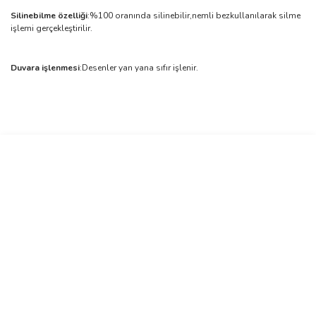
Silinebilme özelliği
:%100 oranında silinebilir,nemli bezkullanılarak silme
işlemi gerçekleştirilir.
Duvara işlenmesi
:Desenler yan yana sıfır işlenir.
Bu ürünün fiyat bilgisi, resim, ürün açıklamalarında ve diğer
konularda yetersiz gördüğünüz noktaları öneri formunu kullanarak
Bu ürüne ilk yorumu siz yapın!
tarafımıza iletebilirsiniz.
Görüş ve önerileriniz için teşekkür ederiz.
Yorum Yaz
Ürün resmi kalitesiz, bozuk veya görüntülenemiyor.
Ürün açıklamasında eksik bilgiler bulunuyor.
Ürün bilgilerinde hatalar bulunuyor.
Ürün fiyatı diğer sitelerden daha pahalı.
Bu ürüne benzer farklı alternatifler olmalı.