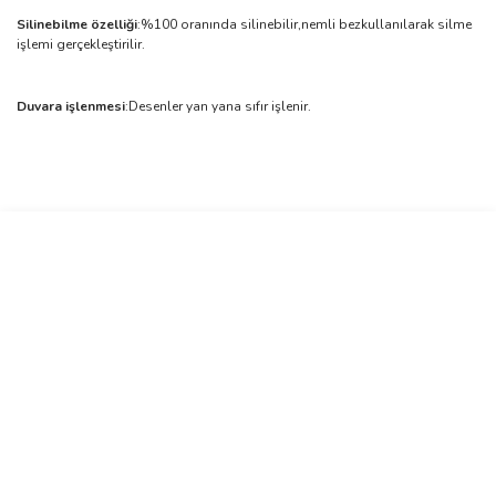
Silinebilme özelliği
:%100 oranında silinebilir,nemli bezkullanılarak silme
işlemi gerçekleştirilir.
Duvara işlenmesi
:Desenler yan yana sıfır işlenir.
Bu ürünün fiyat bilgisi, resim, ürün açıklamalarında ve diğer
konularda yetersiz gördüğünüz noktaları öneri formunu kullanarak
Bu ürüne ilk yorumu siz yapın!
tarafımıza iletebilirsiniz.
Görüş ve önerileriniz için teşekkür ederiz.
Yorum Yaz
Ürün resmi kalitesiz, bozuk veya görüntülenemiyor.
Ürün açıklamasında eksik bilgiler bulunuyor.
Ürün bilgilerinde hatalar bulunuyor.
Ürün fiyatı diğer sitelerden daha pahalı.
Bu ürüne benzer farklı alternatifler olmalı.