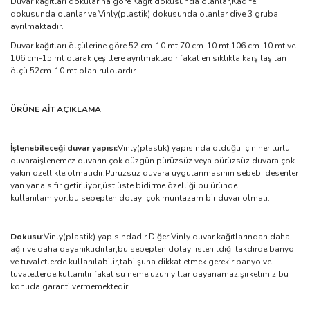
Duvar kağıtları dokularına göre Kağıt dokusunda olanlar,Kadife
dokusunda olanlar ve Vinly(plastik) dokusunda olanlar diye 3 gruba
ayrılmaktadır.
Duvar kağıtları ölçülerine göre 52 cm-10 mt,70 cm-10 mt,106 cm-10 mt ve
106 cm-15 mt olarak çeşitlere ayrılmaktadır fakat en sıklıkla karşılaşılan
ölçü 52cm-10 mt olan rulolardır.
ÜRÜNE AİT AÇIKLAMA
İşlenebileceği duvar yapısı:
Vinly(plastik) yapısında olduğu için her türlü
duvaraişlenemez.duvarın çok düzgün pürüzsüz veya pürüzsüz duvara çok
yakın özellikte olmalıdır.Pürüzsüz duvara uygulanmasının sebebi desenler
yan yana sıfır getiriliyor,üst üste bidirme özelliği bu üründe
kullanılamıyor.bu sebepten dolayı çok muntazam bir duvar olmalı.
Dokusu
:Vinly(plastik) yapısındadır.Diğer Vinly duvar kağıtlarından daha
ağır ve daha dayanıklıdırlar,bu sebepten dolayı istenildiği takdirde banyo
ve tuvaletlerde kullanılabilir,tabi şuna dikkat etmek gerekir banyo ve
tuvaletlerde kullanılır fakat su neme uzun yıllar dayanamaz.şirketimiz bu
konuda garanti vermemektedir.