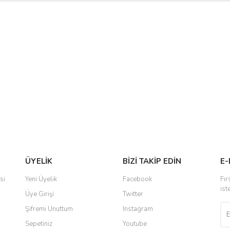
ÜYELİK
BİZİ TAKİP EDİN
E-
si
Yeni Üyelik
Facebook
Fır
ist
Üye Girişi
Twitter
Şifremi Unuttum
Instagram
Sepetiniz
Youtube