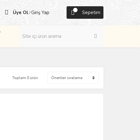
Üye Ol
Giriş Yap
Sepetim
/
r
Toplam 0 ürün